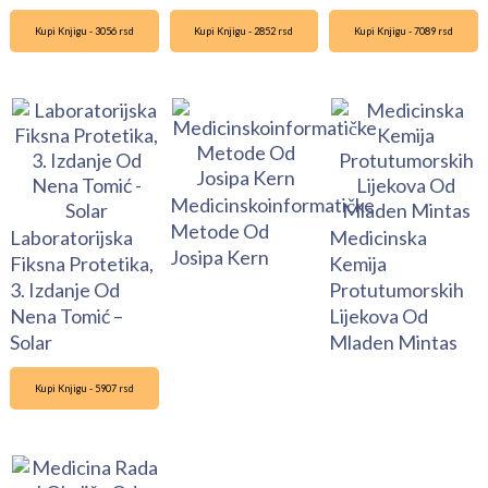
Kupi Knjigu - 3056 rsd
Kupi Knjigu - 2852 rsd
Kupi Knjigu - 7089 rsd
Medicinskoinformatičke
Metode Od
Laboratorijska
Medicinska
Josipa Kern
Fiksna Protetika,
Kemija
3. Izdanje Od
Protutumorskih
Nena Tomić –
Lijekova Od
Solar
Mladen Mintas
Kupi Knjigu - 5907 rsd