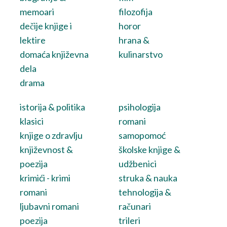
memoari
filozofija
dečije knjige i
horor
lektire
hrana &
domaća književna
kulinarstvo
dela
drama
istorija & politika
psihologija
klasici
romani
knjige o zdravlju
samopomoć
književnost &
školske knjige &
poezija
udžbenici
krimići - krimi
struka & nauka
romani
tehnologija &
ljubavni romani
računari
poezija
trileri