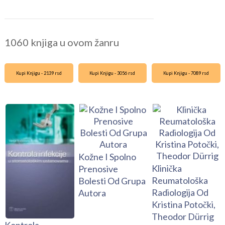
1060 knjiga u ovom žanru
Kupi Knjigu - 2139 rsd
Kupi Knjigu - 3056 rsd
Kupi Knjigu - 7089 rsd
Kožne I Spolno
Klinička
Prenosive
Reumatološka
Bolesti Od Grupa
Radiologija Od
Autora
Kristina Potočki,
Theodor Dürrig
Kontrola