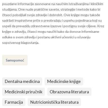
pouzdane informacije zasnovane na naučnim istraživanjima i kliničkim
studijama. One nude praktične savete, strategije i metode kako bi
čitaoci poboljšali svoje zdravlje i dobrobit. Ove knjige mogu takođe
sadržati inspirativne priče o preobražaju i uspehu pojedinaca koji su
uspeli da prevaziđu zdravstvene izazove i postignu svoje ciljeve. Kroz
knjige o zdravlju, čitaoci mogu naučiti kako da donose informisane
odluke o svom zdravlju i postanu aktivni učesnici u očuvanju
sopstvenog blagostanja.
Samopomoć
Dentalna medicina
Medicinske knjige
Medicinski priručnik
Obrazovna literatura
Farmacija
Nutricionistička literatura