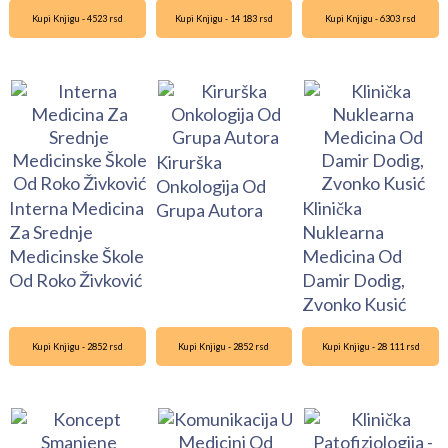
Kupi Knjigu - 4523 rsd
Kupi Knjigu - 14 183 rsd
Kupi Knjigu - 6303 rsd
Kirurška
Onkologija Od
Interna Medicina
Klinička
Grupa Autora
Za Srednje
Nuklearna
Medicinske Škole
Medicina Od
Od Roko Živković
Damir Dodig,
Zvonko Kusić
Kupi Knjigu - 2852 rsd
Kupi Knjigu - 2852 rsd
Kupi Knjigu - 28 111 rsd