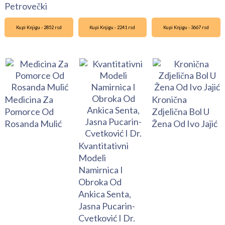
Petrovečki
Kupi Knjigu - 2852 rsd
Kupi Knjigu - 2241 rsd
Kupi Knjigu - 3667 rsd
Medicina Za
Kronična
Pomorce Od
Zdjelična Bol U
Rosanda Mulić
Žena Od Ivo Jajić
Kvantitativni
Modeli
Namirnica I
Obroka Od
Ankica Senta,
Jasna Pucarin-
Cvetković I Dr.