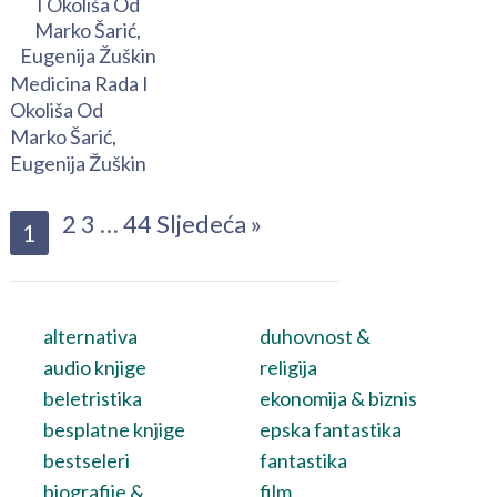
Medicina Rada I
Okoliša Od
Marko Šarić,
Eugenija Žuškin
2
3
…
44
Sljedeća »
1
alternativa
duhovnost &
audio knjige
religija
beletristika
ekonomija & biznis
besplatne knjige
epska fantastika
bestseleri
fantastika
biografije &
film