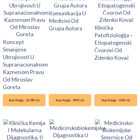
Komunikacija U
Medicini Od
Klinička
Grupa Autora
Patofiziologija –
Koncept
Etiopatogenski
Smanjene
Čvorovi Od
Ubrojivosti U
Zdenko Kovač
Supranacionalnom
Kaznenom Pravu
Od Miroslav
Goreta
Kupi Knjigu - 16 390 rsd
Kupi Knjigu - 9452 rsd
Kupi Knjigu - 5296 rsd