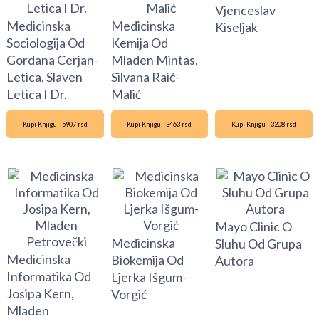
Vjenceslav
Medicinska
Medicinska
Kiseljak
Sociologija Od
Kemija Od
Gordana Cerjan-
Mladen Mintas,
Letica, Slaven
Silvana Raić-
Letica I Dr.
Malić
Kupi Knjigu - 5907 rsd
Kupi Knjigu - 3463 rsd
Kupi Knjigu - 3208 rsd
Mayo Clinic O
Medicinska
Sluhu Od Grupa
Medicinska
Biokemija Od
Autora
Informatika Od
Ljerka Išgum-
Josipa Kern,
Vorgić
Mladen