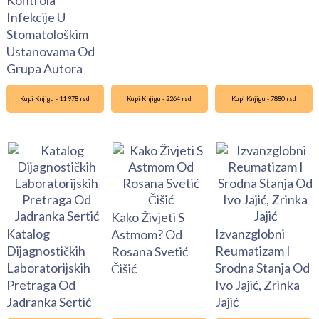
Infekcije U
Stomatološkim
Ustanovama Od
Grupa Autora
Kupi Knjigu - 11 978 rsd
Kupi Knjigu - 2264 rsd
Kupi Knjigu - 7880 rsd
Kako Živjeti S
Katalog
Izvanzglobni
Astmom? Od
Dijagnostičkih
Reumatizam I
Rosana Svetić
Laboratorijskih
Srodna Stanja Od
Čišić
Pretraga Od
Ivo Jajić, Zrinka
Jadranka Sertić
Jajić