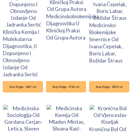
Medicinskobiokemijska
Dijagnostika U
Medicinsko-
Kliničkoj Praksi
Klinička Kemija I
Biokemijske
Od Grupa Autora
Molekularna
Smernice Od
Dijagnostika, II
Ivana Čepelak,
Dopunjeno I
Boris Labar,
Obnovljeno
Božidar Štraus
Izdanje Od
Jadranka Sertić
Kupi Knjigu - 3667 rsd
Kupi Knjigu - 4726 rsd
Kupi Knjigu - 2852 rsd
Kronična Bol Od